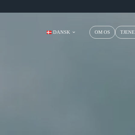
DANSK
OM OS
TJENE